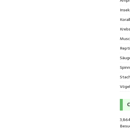
Amph
Inse
Kora
Krebs
Musc
Repti
Säug
Spinn
Stac
Vöge
3,864
Besu