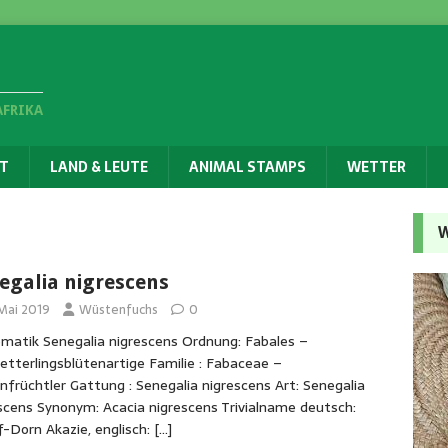
AFRIKA
T
LAND & LEUTE
ANIMAL STAMPS
WETTER
W
egalia nigrescens
 Mai 2019
Wüstenfuchs
0
matik Senegalia nigrescens Ordnung: Fabales –
tterlingsblütenartige Familie : Fabaceae –
nfrüchtler Gattung : Senegalia nigrescens Art: Senegalia
scens Synonym: Acacia nigrescens Trivialname deutsch:
-Dorn Akazie, englisch:
[…]