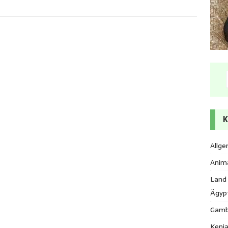
K
Allge
Anim
Land
Ägyp
Gamb
Keni