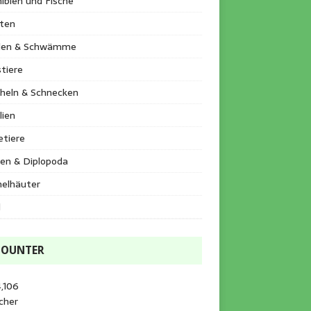
ibien und Fische
kten
llen & Schwämme
tiere
heln & Schnecken
lien
etiere
en & Diplopoda
helhäuter
l
COUNTER
,106
cher