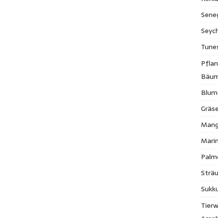
Sene
Seych
Tune
Pfla
Bäu
Blum
Gräse
Mang
Mari
Palm
Strä
Sukk
Tierw