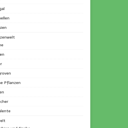
gal
ellen
sien
nzenwelt
me
en
r
roven
ne Pflanzen
en
ucher
ulente
elt