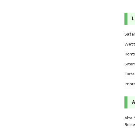
L
Safar
Wett
Kont
Site
Date
Impr
Alte 
Reis