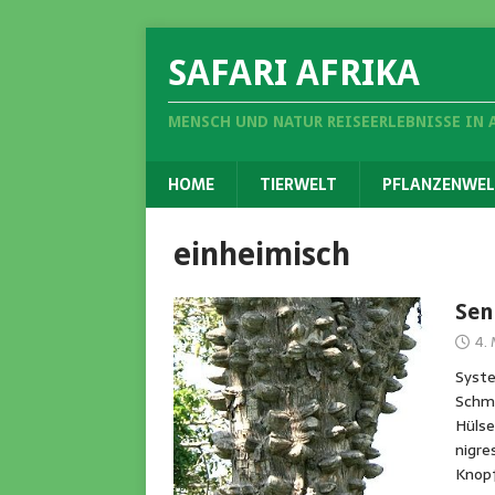
SAFARI AFRIKA
MENSCH UND NATUR REISEERLEBNISSE IN 
HOME
TIERWELT
PFLANZENWEL
einheimisch
Sen
4.
Syste
Schme
Hülse
nigre
Knopf