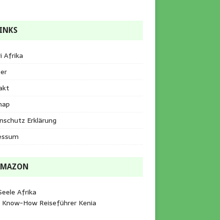
INKS
i Afrika
er
akt
map
nschutz Erklärung
essum
AMAZON
Seele Afrika
e Know-How Reiseführer Kenia