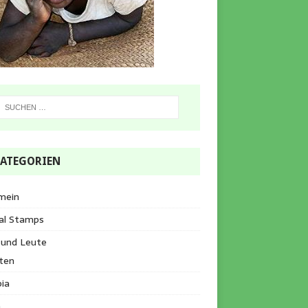
ATEGORIEN
mein
al Stamps
 und Leute
ten
ia
a