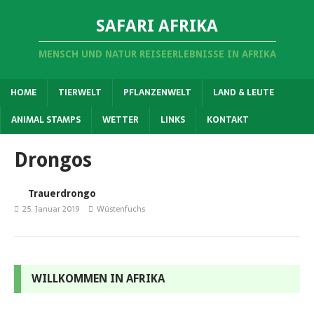
SAFARI AFRIKA
MENSCH UND NATUR REISEERLEBNISSE IN AFRIKA
HOME
TIERWELT
PFLANZENWELT
LAND & LEUTE
ANIMAL STAMPS
WETTER
LINKS
KONTAKT
Drongos
Trauerdrongo
25. Januar 2019
Wüstenfuchs
WILLKOMMEN IN AFRIKA