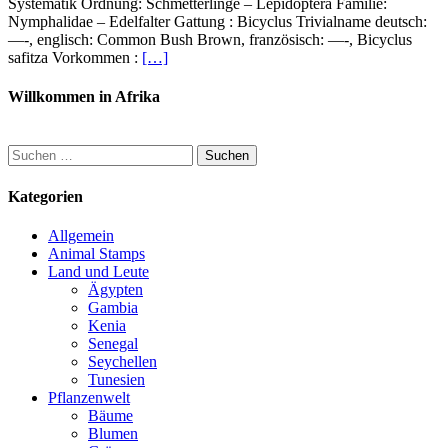
Systematik Ordnung: Schmetterlinge – Lepidoptera Familie:
Nymphalidae – Edelfalter Gattung : Bicyclus Trivialname deutsch:
—-, englisch: Common Bush Brown, französisch: —-, Bicyclus
safitza Vorkommen :
[…]
Willkommen in Afrika
Suchen
nach:
Kategorien
Allgemein
Animal Stamps
Land und Leute
Ägypten
Gambia
Kenia
Senegal
Seychellen
Tunesien
Pflanzenwelt
Bäume
Blumen