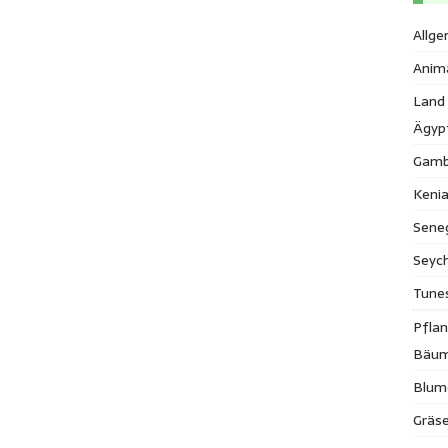
Allge
Anim
Land
Ägyp
Gamb
Keni
Sene
Seych
Tune
Pfla
Bäu
Blum
Gräse