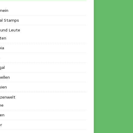
mein
al Stamps
 und Leute
ten
ia
a
gal
ellen
sien
nzenwelt
me
en
r