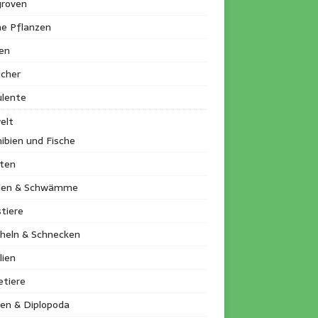
roven
ne Pflanzen
en
ucher
ulente
elt
ibien und Fische
kten
llen & Schwämme
tiere
heln & Schnecken
lien
etiere
en & Diplopoda