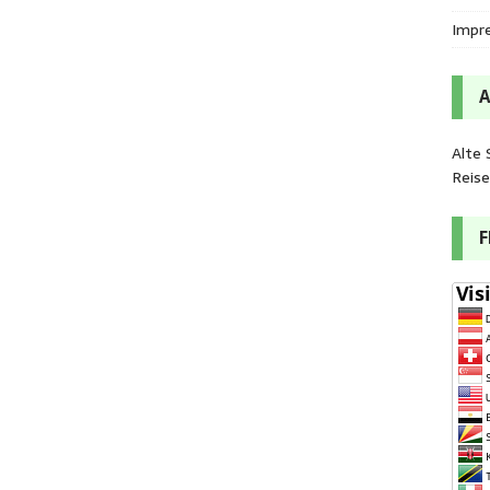
Impr
Alte 
Reis