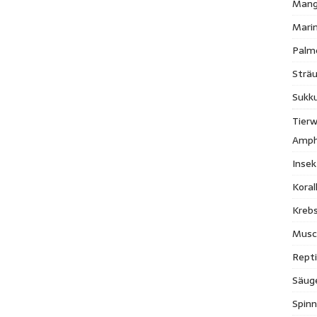
Mang
Mari
Palm
Strä
Sukk
Tierw
Amph
Inse
Kora
Krebs
Musc
Repti
Säug
Spinn