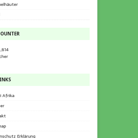
helhäuter
l
COUNTER
,814
cher
INKS
i Afrika
er
akt
map
nschutz Erklärung