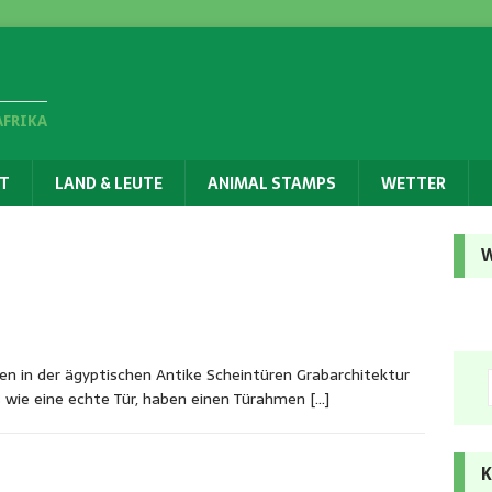
AFRIKA
T
LAND & LEUTE
ANIMAL STAMPS
WETTER
W
 in der ägyptischen Antike Scheintüren Grabarchitektur
s wie eine echte Tür, haben einen Türahmen
[…]
K